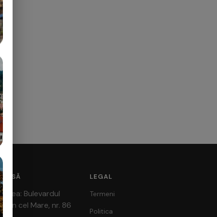
DRESĂ
LEGAL
radea: Bulevardul
Termeni
tefan cel Mare, nr. 86
Politica