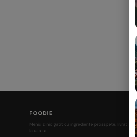
FOODIE
Meniu zilnic gatit cu ingrediente proaspete, livrat
la usa ta.