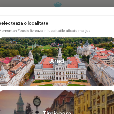
Selecteaza o localitate
Momentan Foodie livreaza in localitatile afisate mai jos
Arad
Conecteaza-te
Introdu adresa de email pentru a continua
Adresa de email
Timișoara